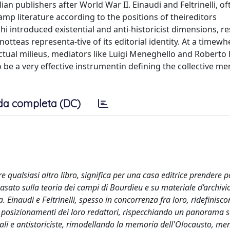
ian publishers after World War II. Einaudi and Feltrinelli, of
p literature according to the positions of theireditors
phi introduced existential and anti-historicist dimensions, 
teas representa-tive of its editorial identity. At a timewh
lectual milieus, mediators like Luigi Meneghello and Roberto
 to be a very effective instrumentin defining the collective m
da completa (DC)
 qualsiasi altro libro, significa per una casa editrice prendere p
 basato sulla teoria dei campi di Bourdieu e su materiale d’archivi
a. Einaudi e Feltrinelli, spesso in concorrenza fra loro, ridefinisco
 posizionamenti dei loro redattori, rispecchiando un panorama s
iali e antistoriciste, rimodellando la memoria dell'Olocausto, me