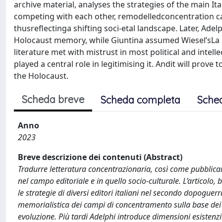
archive material, analyses the strategies of the main Ital
competing with each other, remodelledconcentration cam
thusreflectinga shifting soci-etal landscape. Later, Adel
Holocaust memory, while Giuntina assumed Wiesel’sLa not
literature met with mistrust in most political and intel
played a central role in legitimising it. Andit will prove
the Holocaust.
Scheda breve
Scheda completa
Sche
Anno
2023
Breve descrizione dei contenuti (Abstract)
Tradurre letteratura concentrazionaria, così come pubblicare
nel campo editoriale e in quello socio-culturale. L’articolo,
le strategie di diversi editori italiani nel secondo dopoguerr
memorialistica dei campi di concentramento sulla base dei
evoluzione. Più tardi Adelphi introduce dimensioni esistenz