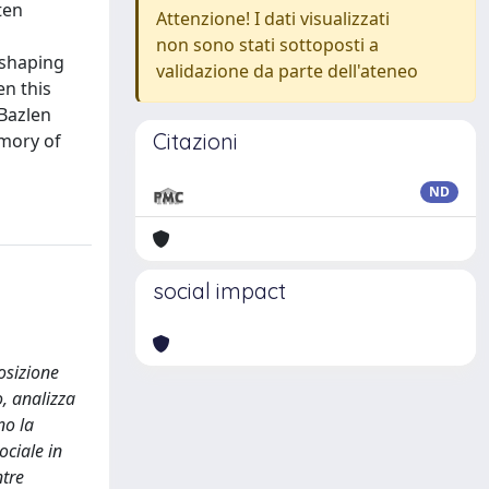
ten
Attenzione! I dati visualizzati
non sono stati sottoposti a
reshaping
validazione da parte dell'ateneo
en this
 Bazlen
Citazioni
emory of
ND
social impact
osizione
o, analizza
no la
ociale in
ntre