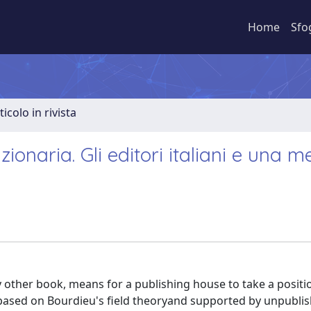
Home
Sfo
ticolo in rivista
ionaria. Gli editori italiani e una 
ny other book, means for a publishing house to take a positi
e, based on Bourdieu's field theoryand supported by unpubli