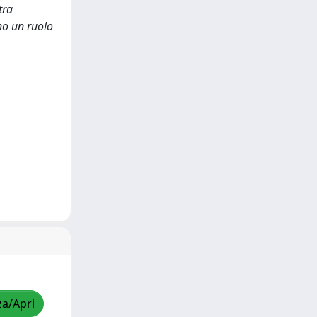
tra
no un ruolo
za/Apri