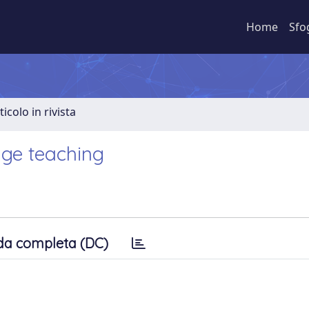
Home
Sfo
ticolo in rivista
age teaching
da completa (DC)