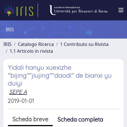
IRIS
IRIS
Catalogo Ricerca
1 Contributo su Rivista
1.1 Articolo in rivista
Yidali hanyu xuexizhe
"bijing""jiujing""daodi" de bianxi yu
duiyi
SEPE A
2019-01-01
Scheda breve
Scheda completa