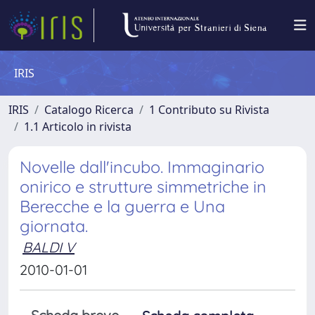
IRIS
IRIS
Catalogo Ricerca
1 Contributo su Rivista
1.1 Articolo in rivista
Novelle dall'incubo. Immaginario
onirico e strutture simmetriche in
Berecche e la guerra e Una
giornata.
BALDI V
2010-01-01