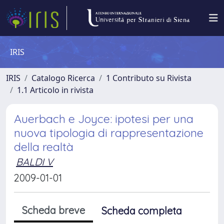
IRIS
IRIS
Catalogo Ricerca
1 Contributo su Rivista
1.1 Articolo in rivista
Auerbach e Joyce: ipotesi per una
nuova tipologia di rappresentazione
della realtà
BALDI V
2009-01-01
Scheda breve
Scheda completa