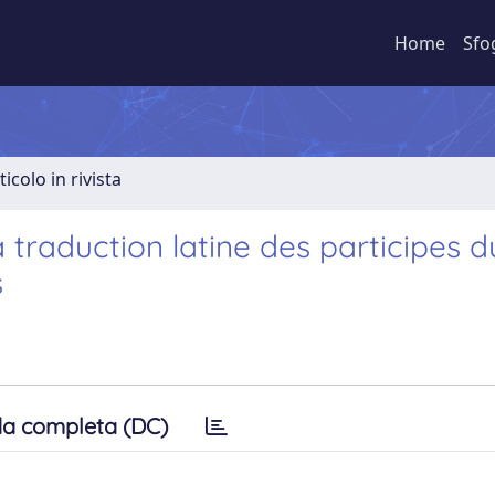
Home
Sfo
ticolo in rivista
 traduction latine des participes d
s
a completa (DC)