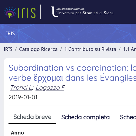
IRIS
IRIS
Catalogo Ricerca
1 Contributo su Rivista
1.1 Ar
Subordination vs coordination: la
verbe ἔρχομαι dans les Évangile
Tronci L
;
Logozzo F
2019-01-01
Scheda breve
Scheda completa
Sched
Anno