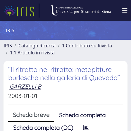
IRIS
IRIS
Catalogo Ricerca
1 Contributo su Rivista
1.1 Articolo in rivista
“Il ritratto nel ritratto: metapitture
burlesche nella galleria di Quevedo”
GARZELLI B
2003-01-01
Scheda breve
Scheda completa
Scheda completa (DC)