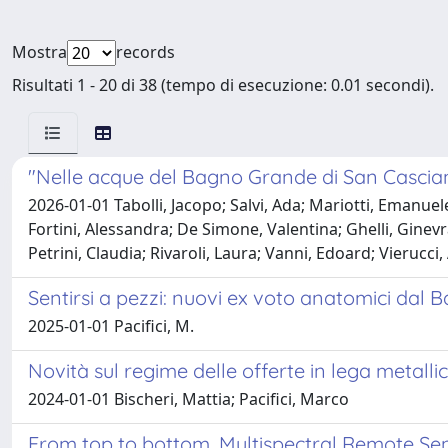
Mostra
records
Risultati 1 - 20 di 38 (tempo di esecuzione: 0.01 secondi).
"Nelle acque del Bagno Grande di San Cascia
2026-01-01 Tabolli, Jacopo; Salvi, Ada; Mariotti, Emanuele
Fortini, Alessandra; De Simone, Valentina; Ghelli, Ginev
Petrini, Claudia; Rivaroli, Laura; Vanni, Edoard; Vierucci
Sentirsi a pezzi: nuovi ex voto anatomici dal
2025-01-01 Pacifici, M.
Novità sul regime delle offerte in lega metall
2024-01-01 Bischeri, Mattia; Pacifici, Marco
From top to bottom. Multispectral Remote Sen