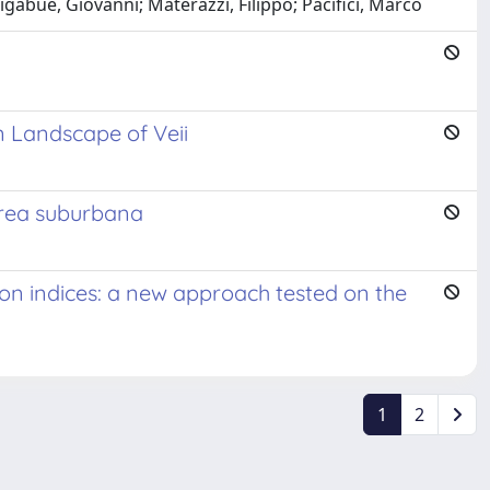
Ligabue, Giovanni; Materazzi, Filippo; Pacifici, Marco
n Landscape of Veii
l’area suburbana
on indices: a new approach tested on the
1
2