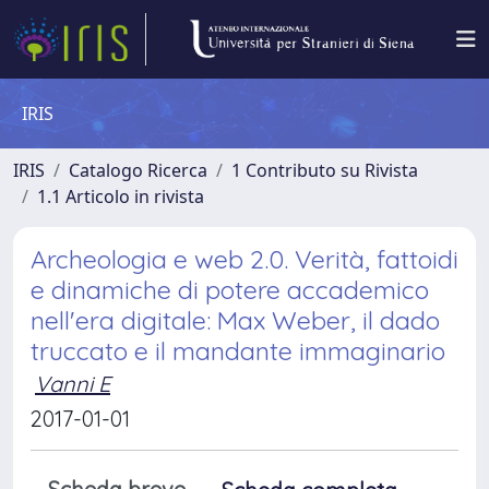
IRIS
IRIS
Catalogo Ricerca
1 Contributo su Rivista
1.1 Articolo in rivista
Archeologia e web 2.0. Verità, fattoidi
e dinamiche di potere accademico
nell'era digitale: Max Weber, il dado
truccato e il mandante immaginario
Vanni E
2017-01-01