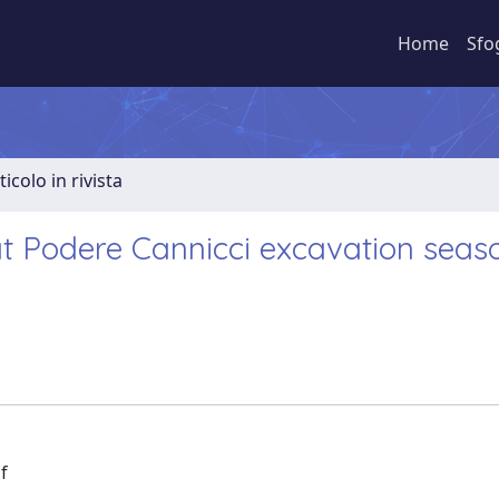
Home
Sfo
ticolo in rivista
at Podere Cannicci excavation seas
f