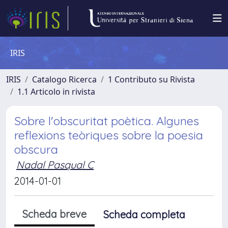
IRIS
IRIS
Catalogo Ricerca
1 Contributo su Rivista
1.1 Articolo in rivista
Sobre l'obscuritat poètica. Algunes
reflexions teòriques sobre la poesia
obscura
Nadal Pasqual C
2014-01-01
Scheda breve
Scheda completa