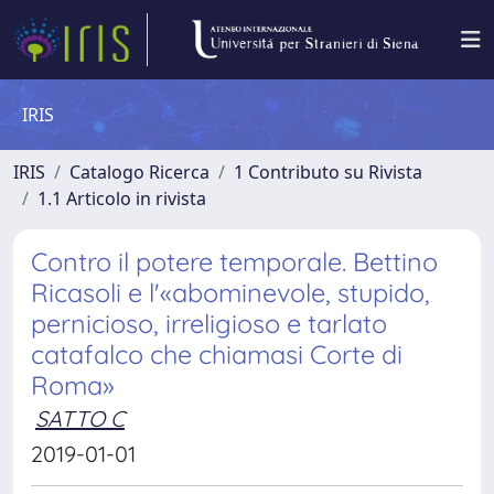
IRIS
IRIS
Catalogo Ricerca
1 Contributo su Rivista
1.1 Articolo in rivista
Contro il potere temporale. Bettino
Ricasoli e l'«abominevole, stupido,
pernicioso, irreligioso e tarlato
catafalco che chiamasi Corte di
Roma»
SATTO C
2019-01-01