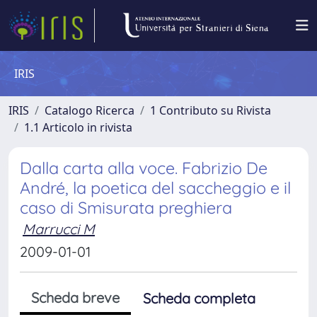
IRIS
IRIS
Catalogo Ricerca
1 Contributo su Rivista
1.1 Articolo in rivista
Dalla carta alla voce. Fabrizio De
André, la poetica del saccheggio e il
caso di Smisurata preghiera
Marrucci M
2009-01-01
Scheda breve
Scheda completa