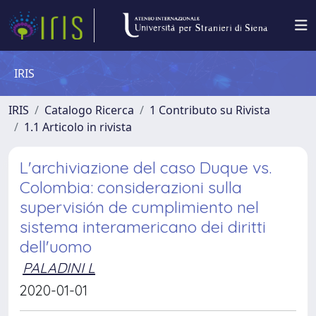
IRIS
IRIS
Catalogo Ricerca
1 Contributo su Rivista
1.1 Articolo in rivista
L'archiviazione del caso Duque vs.
Colombia: considerazioni sulla
supervisión de cumplimiento nel
sistema interamericano dei diritti
dell'uomo
PALADINI L
2020-01-01