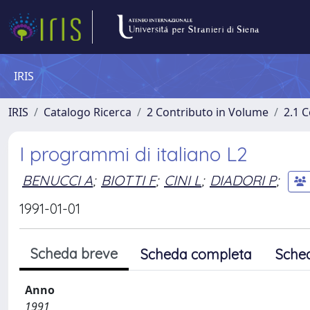
IRIS
IRIS
Catalogo Ricerca
2 Contributo in Volume
2.1 C
I programmi di italiano L2
BENUCCI A
;
BIOTTI F
;
CINI L
;
DIADORI P
;
1991-01-01
Scheda breve
Scheda completa
Sche
Anno
1991