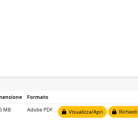
mensione
Formato
86 MB
Adobe PDF
Visualizza/Apri
Richiedi