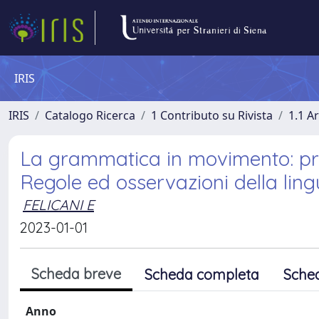
IRIS
IRIS
Catalogo Ricerca
1 Contributo su Rivista
1.1 Ar
La grammatica in movimento: pri
Regole ed osservazioni della ling
FELICANI E
2023-01-01
Scheda breve
Scheda completa
Sche
Anno