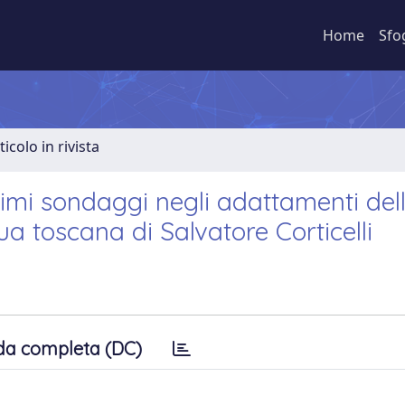
Home
Sfo
ticolo in rivista
mi sondaggi negli adattamenti del
ua toscana di Salvatore Corticelli
da completa (DC)