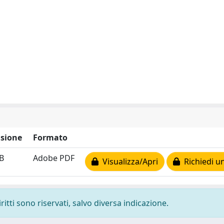
sione
Formato
B
Adobe PDF
Visualizza/Apri
Richiedi u
ritti sono riservati, salvo diversa indicazione.