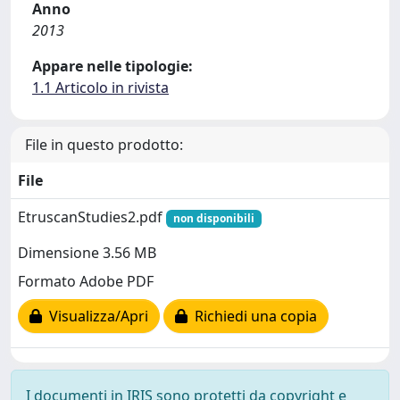
Anno
2013
Appare nelle tipologie:
1.1 Articolo in rivista
File in questo prodotto:
File
EtruscanStudies2.pdf
non disponibili
Dimensione 3.56 MB
Formato Adobe PDF
Visualizza/Apri
Richiedi una copia
I documenti in IRIS sono protetti da copyright e