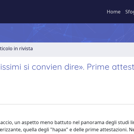
Home
Sfo
ticolo in rivista
ssimi si convien dire». Prime attes
caccio, un aspetto meno battuto nel panorama degli studi li
terizzante, quella degli "hapax" e delle prime attestazioni. N