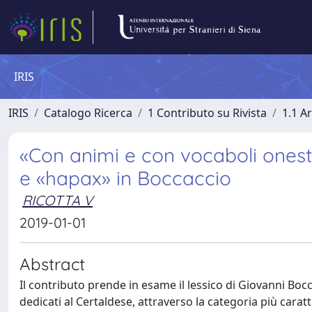
IRIS
IRIS
Catalogo Ricerca
1 Contributo su Rivista
1.1 Ar
«Con animi e con vocaboli onesti
e «hapax» in Boccaccio
RICOTTA V
2019-01-01
Abstract
Il contributo prende in esame il lessico di Giovanni Boc
dedicati al Certaldese, attraverso la categoria più carat