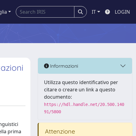
glia
IT
LOGIN
tazioni
Informazioni
Utilizza questo identificativo per
citare o creare un link a questo
documento:
https://hdl.handle.net/20.500.140
91/5800
nguistici
Attenzione
ella prima