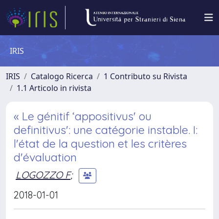
IRIS
IRIS
Catalogo Ricerca
1 Contributo su Rivista
1.1 Articolo in rivista
« Le génitif ‘appositivus' ou
definitivus': une catégorie instable. I:
l'état de la question et les critères
d'évaluation
LOGOZZO F
;
2018-01-01