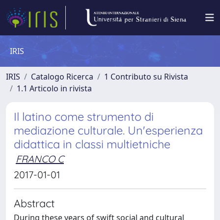
IRIS
IRIS
Catalogo Ricerca
1 Contributo su Rivista
1.1 Articolo in rivista
Il latino come strumento di
mediazione culturale. Un'esperienza
didattica in classi multietniche
FRANCO C
2017-01-01
Abstract
During these years of swift social and cultural