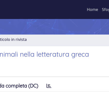
Home
Sfo
ticolo in rivista
imali nella letteratura greca
da completa (DC)