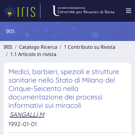
IRIS
IRIS
Catalogo Ricerca
1 Contributo su Rivista
1.1 Articolo in rivista
Medici, barbieri, speziali e strutture
sanitarie nello Stato di Milano del
Cinque-Seicento nella
documentazione dei processi
informativi sui miracoli
SANGALLI M
1992-01-01