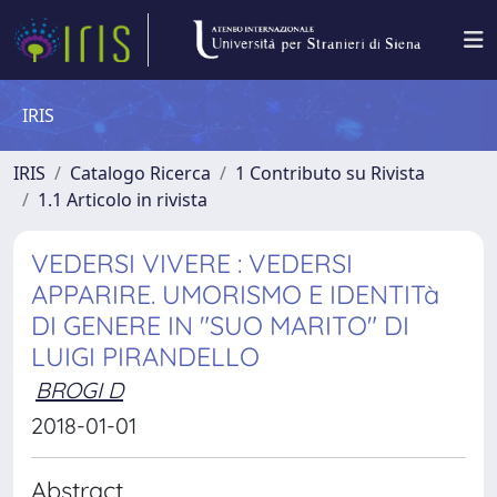
IRIS
IRIS
Catalogo Ricerca
1 Contributo su Rivista
1.1 Articolo in rivista
VEDERSI VIVERE : VEDERSI
APPARIRE. UMORISMO E IDENTITà
DI GENERE IN "SUO MARITO" DI
LUIGI PIRANDELLO
BROGI D
2018-01-01
Abstract