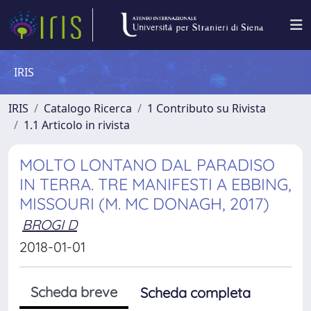
IRIS
IRIS
Catalogo Ricerca
1 Contributo su Rivista
1.1 Articolo in rivista
MOLTO LONTANO DAL PARADISO
IN TERRA. TRE MANIFESTI A EBBING,
MISSOURI (M. MC DONAGH, 2017)
BROGI D
2018-01-01
Scheda breve
Scheda completa