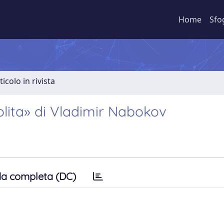
Home
Sfo
ticolo in rivista
olita» di Vladimir Nabokov
a completa (DC)