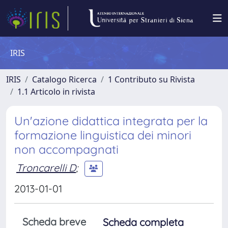
IRIS
IRIS
Catalogo Ricerca
1 Contributo su Rivista
1.1 Articolo in rivista
Un'azione didattica integrata per la
formazione linguistica dei minori
non accompagnati
Troncarelli D
;
2013-01-01
Scheda breve
Scheda completa