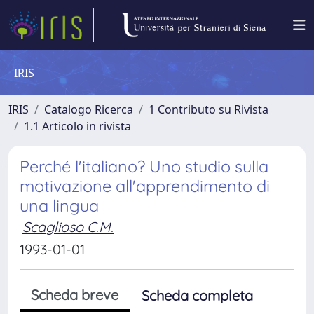
IRIS
IRIS
Catalogo Ricerca
1 Contributo su Rivista
1.1 Articolo in rivista
Perché l'italiano? Uno studio sulla
motivazione all'apprendimento di
una lingua
Scaglioso C.M.
1993-01-01
Scheda breve
Scheda completa