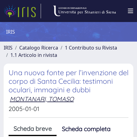
IRIS
IRIS
Catalogo Ricerca
1 Contributo su Rivista
1.1 Articolo in rivista
Una nuova fonte per l’invenzione del
corpo di Santa Cecilia: testimoni
oculari, immagini e dubbi
MONTANARI, TOMASO
2005-01-01
Scheda breve
Scheda completa