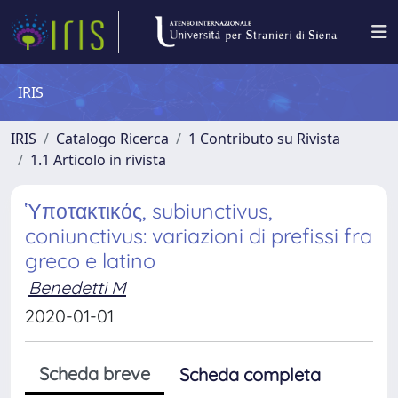
IRIS
IRIS
Catalogo Ricerca
1 Contributo su Rivista
1.1 Articolo in rivista
Ὑποτακτικός, subiunctivus,
coniunctivus: variazioni di prefissi fra
greco e latino
Benedetti M
2020-01-01
Scheda breve
Scheda completa