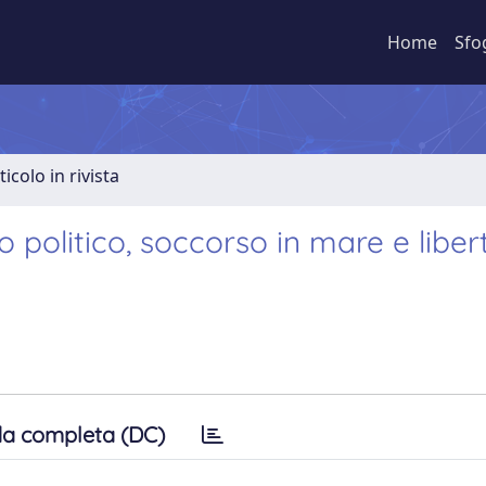
Home
Sfo
ticolo in rivista
tto politico, soccorso in mare e liber
a completa (DC)