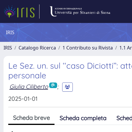
IRIS
IRIS
Catalogo Ricerca
1 Contributo su Rivista
1.1 Ar
Le Sez. un. sul ‘‘caso Diciotti’’: a
personale
Giulia Ciliberto
;
2025-01-01
Scheda breve
Scheda completa
Sched