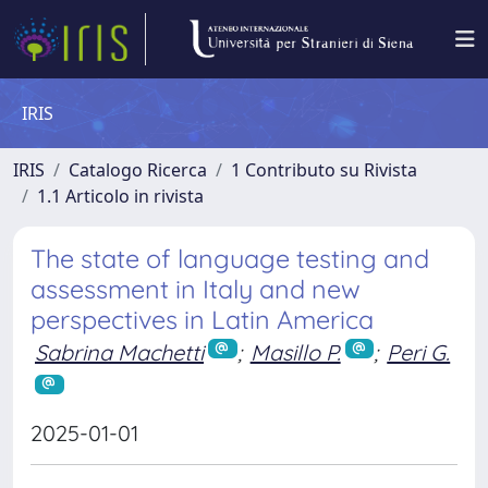
IRIS
IRIS
Catalogo Ricerca
1 Contributo su Rivista
1.1 Articolo in rivista
The state of language testing and
assessment in Italy and new
perspectives in Latin America
Sabrina Machetti
;
Masillo P.
;
Peri G.
2025-01-01