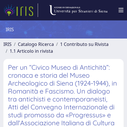
IRIS
IRIS
Catalogo Ricerca
1 Contributo su Rivista
1.1 Articolo in rivista
Per un “Civico Museo di Antichità”:
cronaca e storia del Museo
Archeologico di Siena (1924-1944), in
Romanità e Fascismo. Un dialogo
tra antichisti e contemporaneisti,
Atti del Convegno Internazionale di
studi promosso da «Progressus» e
dall'Associazione Italiana di Cultura