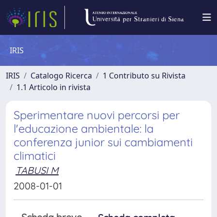
IRIS
IRIS
Catalogo Ricerca
1 Contributo su Rivista
1.1 Articolo in rivista
Sperimentare nuovi percorsi per
l'educazione ambientale: la
conferenza junior sui cambiamenti
climatici
TABUSI M
2008-01-01