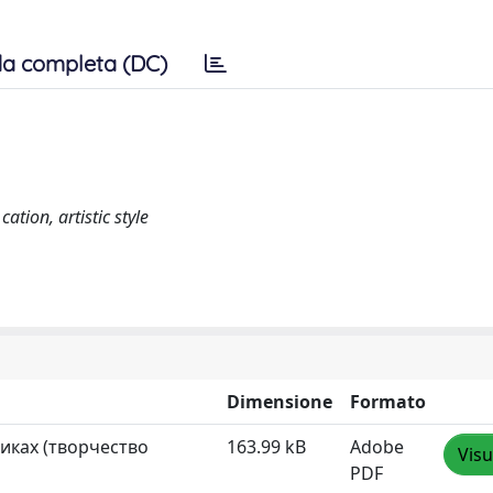
a completa (DC)
tion, artistic style
Dimensione
Formato
иках (творчество
163.99 kB
Adobe
Visu
PDF