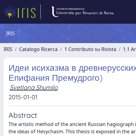
IRIS
IRIS
Catalogo Ricerca
1 Contributo su Rivista
1.1 Ar
Идеи исихазма в древнерусски
Епифания Премудрого)
Svetlana Shumilo
2015-01-01
Abstract
The artistic method of the ancient Russian hagiograph is 
the ideas of Hesychasm. This thesis is exposed in the a