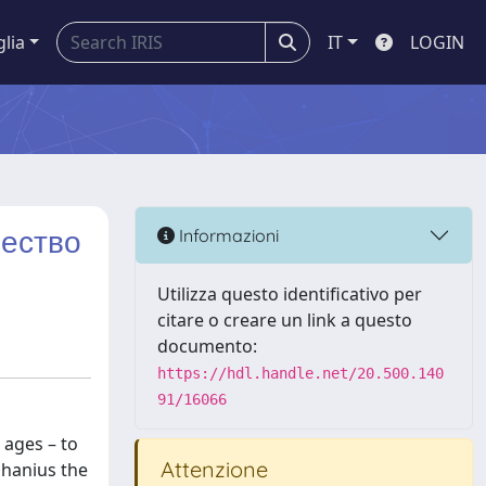
glia
IT
LOGIN
чество
Informazioni
Utilizza questo identificativo per
citare o creare un link a questo
documento:
https://hdl.handle.net/20.500.140
91/16066
 ages – to
Attenzione
phanius the