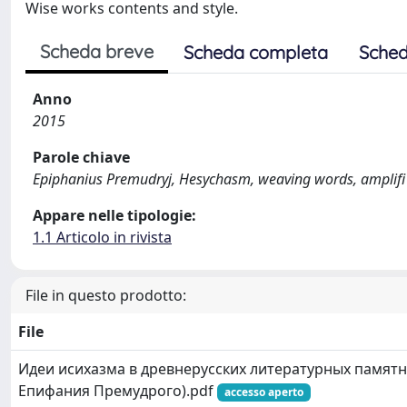
Wise works contents and style.
Scheda breve
Scheda completa
Sched
Anno
2015
Parole chiave
Epiphanius Premudryj, Hesychasm, weaving words, amplifi ca
Appare nelle tipologie:
1.1 Articolo in rivista
File in questo prodotto:
File
Идеи исихазма в древнерусских литературных памятн
Епифания Премудрого).pdf
accesso aperto