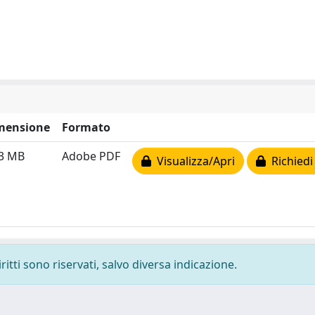
mensione
Formato
63 MB
Adobe PDF
Visualizza/Apri
Richiedi
ritti sono riservati, salvo diversa indicazione.