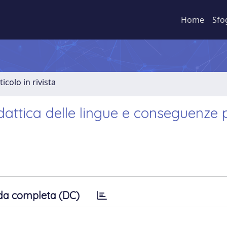
Home
Sfo
ticolo in rivista
dattica delle lingue e conseguenze p
da completa (DC)