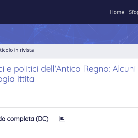
Home
Sfo
ticolo in rivista
ci e politici dell'Antico Regno: Alcuni
gia ittita
da completa (DC)