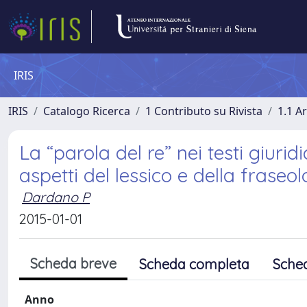
IRIS
IRIS
Catalogo Ricerca
1 Contributo su Rivista
1.1 Ar
La “parola del re” nei testi giuridi
aspetti del lessico e della fraseolo
Dardano P
2015-01-01
Scheda breve
Scheda completa
Sche
Anno