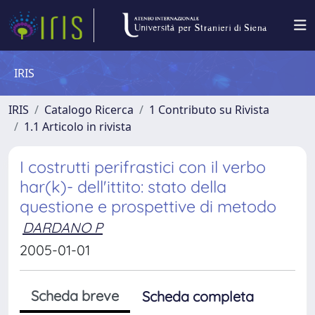
IRIS
IRIS
Catalogo Ricerca
1 Contributo su Rivista
1.1 Articolo in rivista
I costrutti perifrastici con il verbo
har(k)- dell'ittito: stato della
questione e prospettive di metodo
DARDANO P
2005-01-01
Scheda breve
Scheda completa