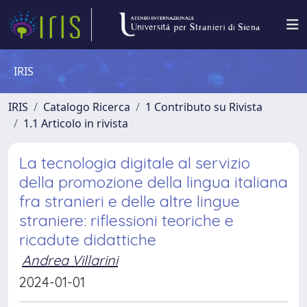
IRIS
IRIS
Catalogo Ricerca
1 Contributo su Rivista
1.1 Articolo in rivista
La tecnologia digitale al servizio
della promozione della lingua italiana
fra stranieri e delle altre lingue
straniere: riflessioni teoriche e
ricadute didattiche
Andrea Villarini
2024-01-01