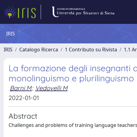
IRIS
IRIS
Catalogo Ricerca
1 Contributo su Rivista
1.1 Ar
La formazione degli insegnanti di
monolinguismo e plurilinguismo
Barni M
;
Vedovelli M
2022-01-01
Abstract
Challenges and problems of training language teachers 