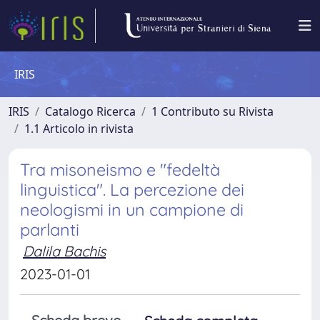
IRIS
IRIS
Catalogo Ricerca
1 Contributo su Rivista
1.1 Articolo in rivista
Tra misoneismo e "fedeltà
linguistica". La percezione dei
neologismi in un campione di
parlanti
Dalila Bachis
2023-01-01