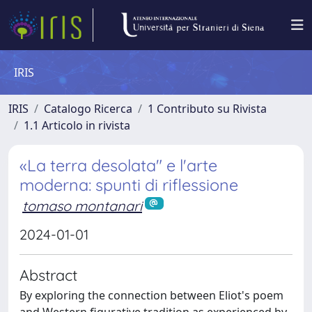
IRIS
IRIS
Catalogo Ricerca
1 Contributo su Rivista
1.1 Articolo in rivista
«La terra desolata" e l'arte
moderna: spunti di riflessione
tomaso montanari
2024-01-01
Abstract
By exploring the connection between Eliot's poem
and Western figurative tradition as experienced by