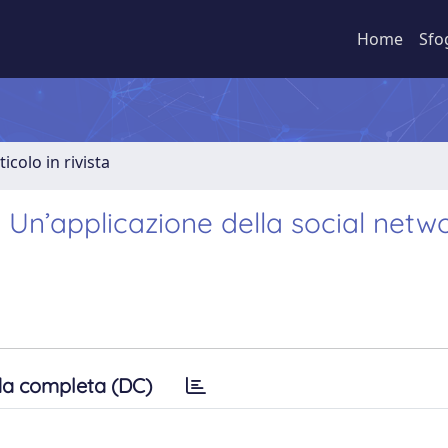
Home
Sfo
ticolo in rivista
. Un’applicazione della social netw
a completa (DC)