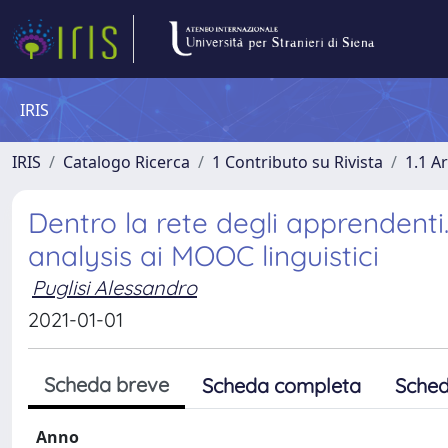
IRIS
IRIS
Catalogo Ricerca
1 Contributo su Rivista
1.1 Ar
Dentro la rete degli apprendenti
analysis ai MOOC linguistici
Puglisi Alessandro
2021-01-01
Scheda breve
Scheda completa
Sched
Anno