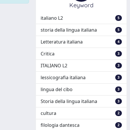
Keyword
italiano L2
5
storia della lingua italiana
5
Letteratura italiana
4
Critica
3
ITALIANO L2
3
lessicografia italiana
3
lingua del cibo
3
Storia della lingua italiana
3
cultura
2
filologia dantesca
2