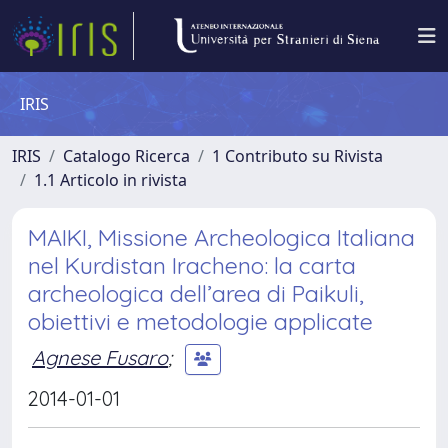
IRIS
IRIS
Catalogo Ricerca
1 Contributo su Rivista
1.1 Articolo in rivista
MAIKI, Missione Archeologica Italiana
nel Kurdistan Iracheno: la carta
archeologica dell’area di Paikuli,
obiettivi e metodologie applicate
Agnese Fusaro
;
2014-01-01