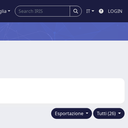
glia
IT
LOGIN
Esportazione
Tutti (26)