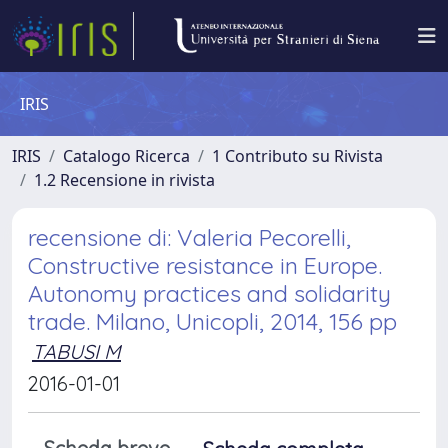
IRIS
IRIS
Catalogo Ricerca
1 Contributo su Rivista
1.2 Recensione in rivista
recensione di: Valeria Pecorelli,
Constructive resistance in Europe.
Autonomy practices and solidarity
trade. Milano, Unicopli, 2014, 156 pp
TABUSI M
2016-01-01