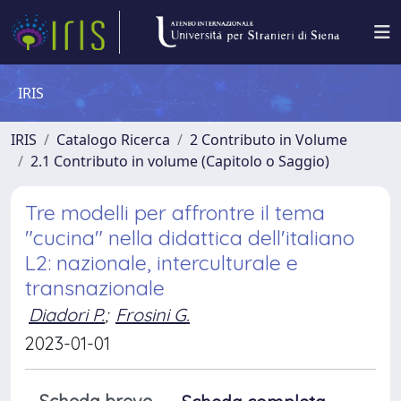
IRIS
IRIS
Catalogo Ricerca
2 Contributo in Volume
2.1 Contributo in volume (Capitolo o Saggio)
Tre modelli per affrontre il tema
"cucina" nella didattica dell'italiano
L2: nazionale, interculturale e
transnazionale
Diadori P.
;
Frosini G.
2023-01-01