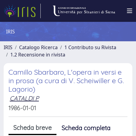
IRIS
IRIS
Catalogo Ricerca
1 Contributo su Rivista
1.2 Recensione in rivista
Camillo Sbarbaro, L'opera in versi e
in prosa (a cura di V. Scheiwiller e G.
Lagorio)
CATALDI P
1986-01-01
Scheda breve
Scheda completa