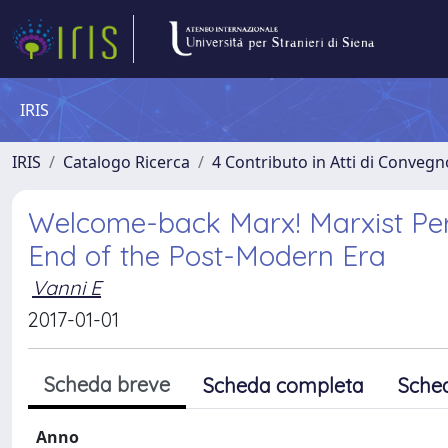
IRIS
IRIS
Catalogo Ricerca
4 Contributo in Atti di Conveg
Welcome-back Marx! Marxist Per
End of the Post-Modern Era
Vanni E
2017-01-01
Scheda breve
Scheda completa
Sche
Anno