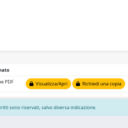
mato
be PDF
Visualizza/Apri
Richiedi una copia
ritti sono riservati, salvo diversa indicazione.